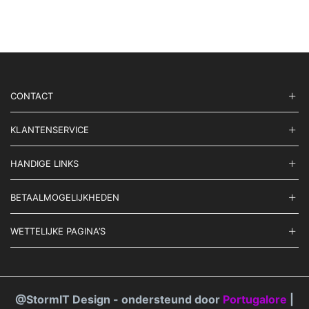
Deze
Deze
optie
optie
kan
kan
gekozen
geko
worden
word
op
op
de
de
CONTACT
productpagina
prod
KLANTENSERVICE
HANDIGE LINKS
BETAALMOGELIJKHEDEN
WETTELIJKE PAGINA’S
@StormIT Design - ondersteund door
Portugalore
|