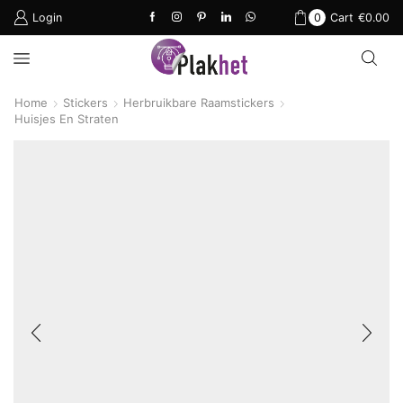
Login
0
Cart
€
0.00
Home
Stickers
Herbruikbare Raamstickers
Huisjes En Straten