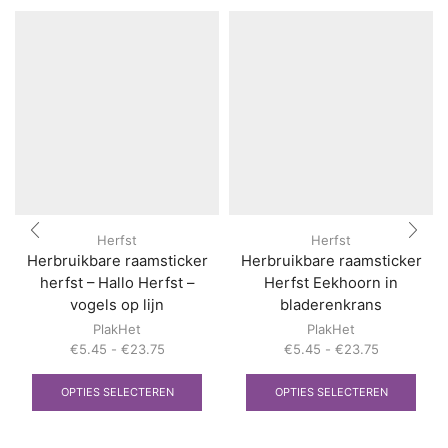
Herfst
Herfst
Herbruikbare raamsticker
Herbruikbare raamsticker
herfst – Hallo Herfst –
Herfst Eekhoorn in
vogels op lijn
bladerenkrans
PlakHet
PlakHet
Prijsklasse:
Prijsklasse:
€
5.45
-
€
23.75
€
5.45
-
€
23.75
€5.45
Dit
€5.45
Dit
tot
product
tot
prod
OPTIES SELECTEREN
OPTIES SELECTEREN
€23.75
heeft
€23.75
heef
meerdere
meer
variaties.
varia