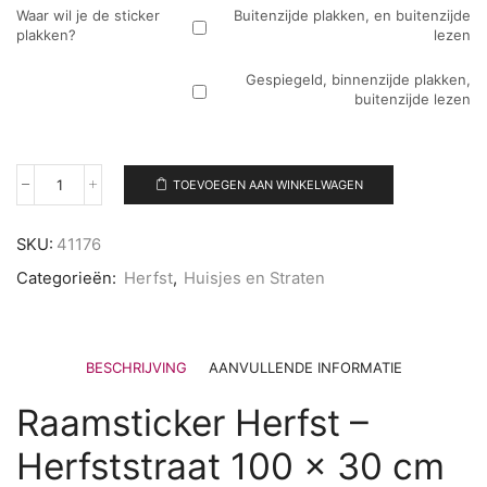
Waar wil je de sticker
Buitenzijde plakken, en buitenzijde
plakken?
lezen
Gespiegeld, binnenzijde plakken,
buitenzijde lezen
TOEVOEGEN AAN WINKELWAGEN
Herfst
raamsticker
100x30
SKU:
41176
cm
–
Categorieën:
Herfst
,
Huisjes en Straten
vrolijke
herfst
raamdecoratie
aantal
BESCHRIJVING
AANVULLENDE INFORMATIE
Raamsticker Herfst –
Herfststraat 100 x 30 cm