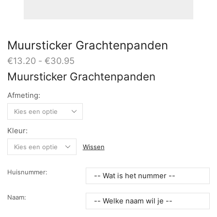
Muursticker Grachtenpanden
Prijsklasse:
€
13.20
-
€
30.95
€13.20
Muursticker Grachtenpanden
tot
€30.95
Afmeting:
Kleur:
Wissen
Huisnummer:
Naam: