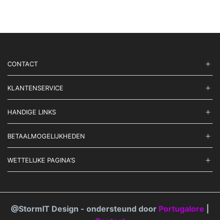
meerdere
word
variaties.
op
Deze
de
optie
prod
kan
gekozen
worden
CONTACT
op
de
productpagina
KLANTENSERVICE
HANDIGE LINKS
BETAALMOGELIJKHEDEN
WETTELIJKE PAGINA’S
@StormIT Design - ondersteund door
Portugalore
|