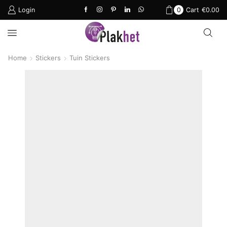
Login
0
Cart
€
0.00
Home
Stickers
Tuin Stickers