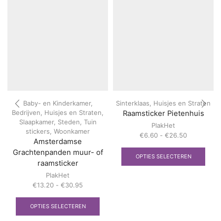
Baby- en Kinderkamer
,
Sinterklaas
,
Huisjes en Straten
Bedrijven
,
Huisjes en Straten
,
Raamsticker Pietenhuis
Slaapkamer
,
Steden
,
Tuin
PlakHet
stickers
,
Woonkamer
Prijsklasse:
€
6.60
-
€
26.50
Amsterdamse
€6.60
Dit
Grachtenpanden muur- of
tot
prod
OPTIES SELECTEREN
raamsticker
€26.50
heef
meer
PlakHet
varia
Prijsklasse:
€
13.20
-
€
30.95
Deze
€13.20
Dit
optie
tot
product
OPTIES SELECTEREN
kan
€30.95
heeft
geko