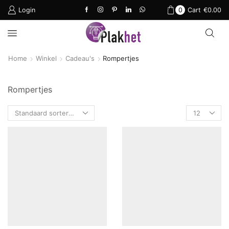
Login
0
Cart
€
0.00
Home
Winkel
Cadeau's
Rompertjes
Rompertjes
Products
per
page