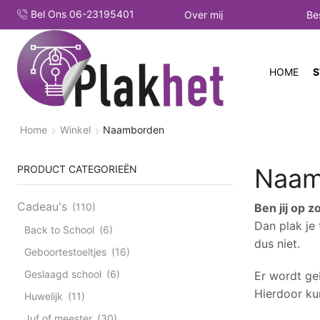
Bel Ons 06-23195401
Over mij
Be
HOME
S
Home
Winkel
Naamborden
PRODUCT CATEGORIEËN
Naam
Cadeau's
(110)
Ben jij op 
Dan plak je
Back to School
(6)
dus niet.
Geboortestoeltjes
(16)
Geslaagd school
(6)
Er wordt ge
Hierdoor ku
Huwelijk
(11)
Juf of meester
(30)