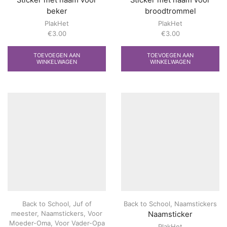
Sticker met naam voor
Sticker met naam voor
beker
broodtrommel
PlakHet
PlakHet
€
3.00
€
3.00
TOEVOEGEN AAN
TOEVOEGEN AAN
WINKELWAGEN
WINKELWAGEN
Back to School
,
Juf of
Back to School
,
Naamstickers
meester
,
Naamstickers
,
Voor
Naamsticker
Moeder-Oma
,
Voor Vader-Opa
PlakHet