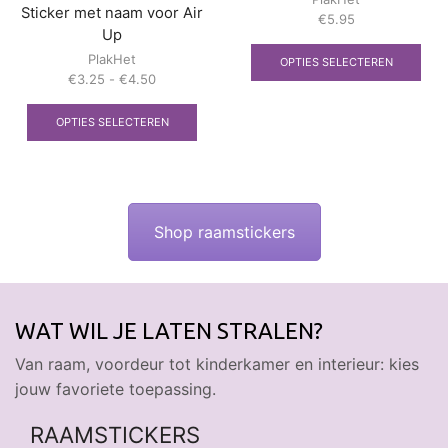
Sticker met naam voor Air
€
5.95
Up
Dit
pro
PlakHet
OPTIES SELECTEREN
heef
Prijsklasse:
€
3.25
-
€
4.50
mee
€3.25
Dit
vari
tot
product
OPTIES SELECTEREN
Dez
€4.50
heeft
opti
meerdere
kan
variaties.
gek
Deze
wor
optie
op
Shop raamstickers
kan
de
gekozen
prod
worden
op
de
productpagina
WAT WIL JE LATEN STRALEN?
Van raam, voordeur tot kinderkamer en interieur: kies
jouw favoriete toepassing.
RAAMSTICKERS