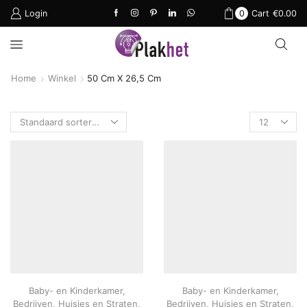
Login
0
Cart
€
0.00
Home
Winkel
50 Cm X 26,5 Cm
Products
per
page
Baby- en Kinderkamer
,
Baby- en Kinderkamer
,
Bedrijven
,
Huisjes en Straten
,
Bedrijven
,
Huisjes en Straten
,