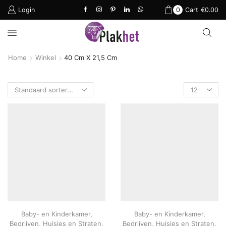
Login
0
Cart
€
0.00
Home
Winkel
40 Cm X 21,5 Cm
Products
per
page
Baby- en Kinderkamer
,
Baby- en Kinderkamer
,
Bedrijven
,
Huisjes en Straten
,
Bedrijven
,
Huisjes en Straten
,