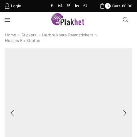
Login
0
Cart
€
0.00
Home
Stickers
Herbruikbare Raamstickers
Huisjes En Straten