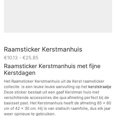
Raamsticker Kerstmanhuis
Prijsklasse:
€
10.13
-
€
25.85
€10.13
Raamsticker Kerstmanhuis met fijne
tot
Kerstdagen
€25.85
Het Raamsticker Kerstmanhuis uit de Kerst raamsticker
collecite is een leuke leuke aanvulling op het
kerststraatje
Deze sticker bestaat uit een gaaf Kerstman huis met
verschillende accessoires die qua afmeting perfect bij de
basisset past. Het Kerstmanhuis heeft de afmeting 85 x 60
cm of 42 x 30 cm. Hij is van statisch raamfolie, dus elk jaar
weer opnieuw te gebruiken.