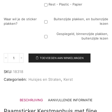
Rest - Plastic - Papier
Waar wil je de sticker
Buitenzijde plakken, en buitenzijde
plakken?
lezen
Gespiegeld, binnenzijde plakken,
buitenzijde lezen
TOEVOEGEN AAN WINKELWAGEN
Raamsticker
Kerstmanhuis
aantal
SKU:
18318
Categorieën:
Huisjes en Straten
,
Kerst
BESCHRIJVING
AANVULLENDE INFORMATIE
Raamsticker Kerstmanhuis met fijne