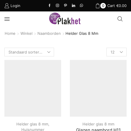
Login
0
Cart
€
0.00
Home
Winkel
Naamborden
Helder Glas 8 Mm
Products
per
page
Helder glas 8 mm
,
Helder glas 8 mm
Huisnummer
Glazen naambord H11