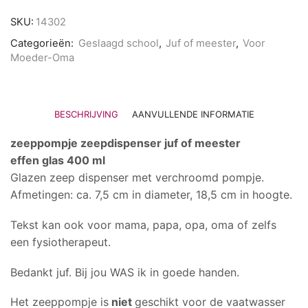
zeepdispenser
juf
SKU:
14302
of
meester
Categorieën:
Geslaagd school
,
Juf of meester
,
Voor
aantal
Moeder-Oma
BESCHRIJVING
AANVULLENDE INFORMATIE
zeeppompje zeepdispenser juf of meester
effen glas 400 ml
Glazen zeep dispenser met verchroomd pompje.
Afmetingen: ca. 7,5 cm in diameter, 18,5 cm in hoogte.
Tekst kan ook voor mama, papa, opa, oma of zelfs
een fysiotherapeut.
Bedankt juf. Bij jou WAS ik in goede handen.
Het zeeppompje is
niet
geschikt voor de vaatwasser