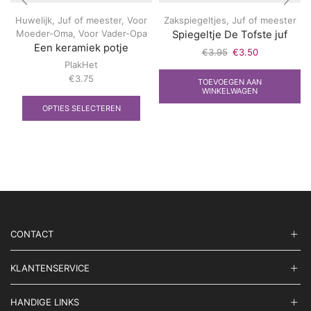
Huwelijk
,
Juf of meester
,
Voor
Zakspiegeltjes
,
Juf of meester
Moeder-Oma
,
Voor Vader-Opa
Spiegeltje De Tofste juf
Een keramiek potje
Oorspronkelijke
Huidige
€
3.95
€
3.50
PlakHet
prijs
prijs
was:
is:
€
3.75
TOEVOEGEN AAN
Dit
€3.95.
€3.50.
WINKELWAGEN
product
OPTIES SELECTEREN
heeft
meerdere
variaties.
Deze
optie
kan
gekozen
worden
op
CONTACT
de
productpagina
KLANTENSERVICE
HANDIGE LINKS