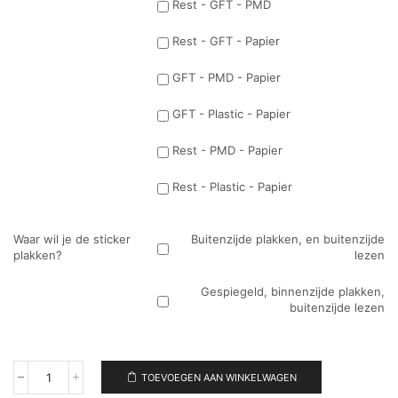
Rest - GFT - PMD
Rest - GFT - Papier
GFT - PMD - Papier
GFT - Plastic - Papier
Rest - PMD - Papier
Rest - Plastic - Papier
Waar wil je de sticker
Buitenzijde plakken, en buitenzijde
plakken?
lezen
Gespiegeld, binnenzijde plakken,
buitenzijde lezen
TOEVOEGEN AAN WINKELWAGEN
Zeeppompje