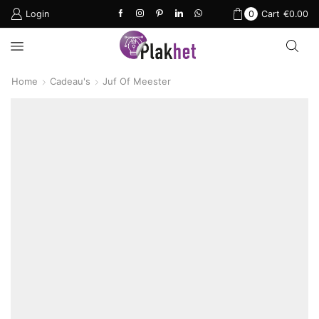
Login
0
Cart
€
0.00
Home
Cadeau's
Juf Of Meester