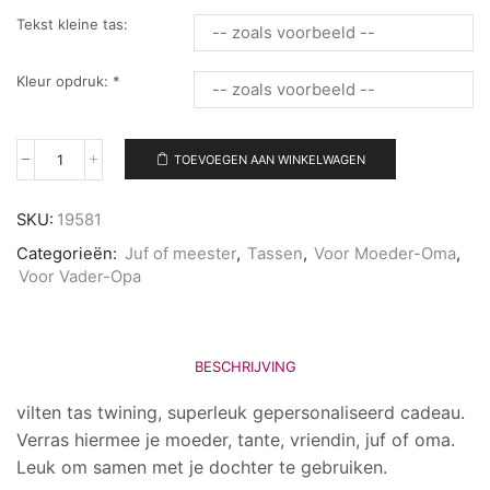
Tekst kleine tas:
Kleur opdruk:
*
TOEVOEGEN AAN WINKELWAGEN
Vilten
tas
Twining
SKU:
19581
aantal
Categorieën:
Juf of meester
,
Tassen
,
Voor Moeder-Oma
,
Voor Vader-Opa
BESCHRIJVING
vilten tas twining, superleuk gepersonaliseerd cadeau.
Verras hiermee je moeder, tante, vriendin, juf of oma.
Leuk om samen met je dochter te gebruiken.