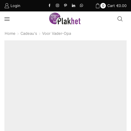
Login
0
Cart
€
0.00
Home
Cadeau's
Voor Vader-Opa