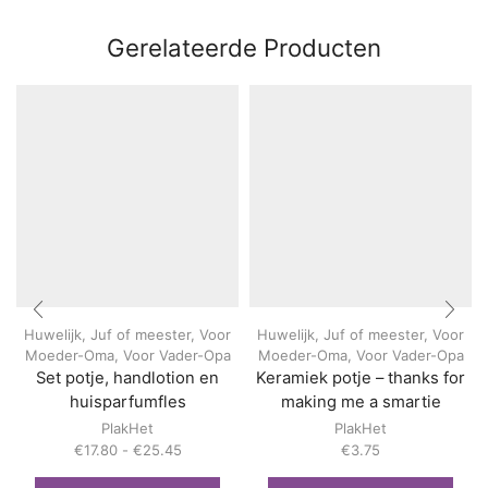
Gerelateerde Producten
Huwelijk
,
Juf of meester
,
Voor
Huwelijk
,
Juf of meester
,
Voor
Moeder-Oma
,
Voor Vader-Opa
Moeder-Oma
,
Voor Vader-Opa
Set potje, handlotion en
Keramiek potje – thanks for
huisparfumfles
making me a smartie
PlakHet
PlakHet
Prijsklasse:
€
17.80
-
€
25.45
€
3.75
€17.80
Dit
Dit