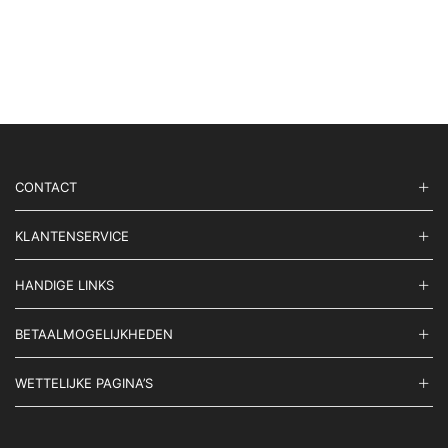
Deze
optie
kan
geko
word
op
de
prod
CONTACT
KLANTENSERVICE
HANDIGE LINKS
BETAALMOGELIJKHEDEN
WETTELIJKE PAGINA’S