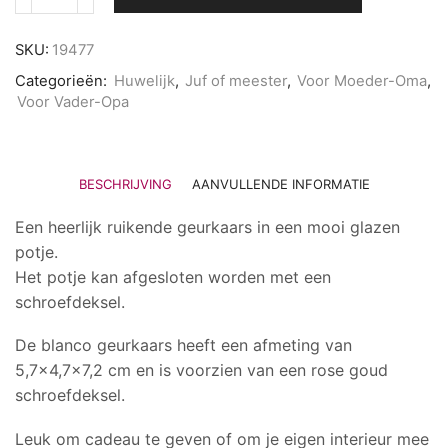
Kaars
met
schroefdeksel
SKU:
19477
aantal
Categorieën:
Huwelijk
,
Juf of meester
,
Voor Moeder-Oma
,
Voor Vader-Opa
BESCHRIJVING
AANVULLENDE INFORMATIE
Een heerlijk ruikende geurkaars in een mooi glazen
potje.
Het potje kan afgesloten worden met een
schroefdeksel.
De blanco geurkaars heeft een afmeting van
5,7×4,7×7,2 cm en is voorzien van een rose goud
schroefdeksel.
Leuk om cadeau te geven of om je eigen interieur mee