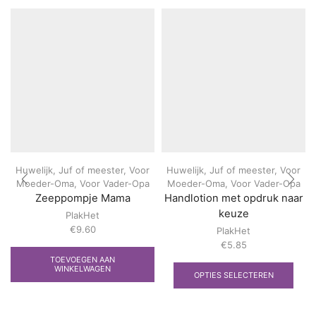
Huwelijk
,
Juf of meester
,
Voor
Huwelijk
,
Juf of meester
,
Voor
Moeder-Oma
,
Voor Vader-Opa
Moeder-Oma
,
Voor Vader-Opa
Zeeppompje Mama
Handlotion met opdruk naar
keuze
PlakHet
€
9.60
PlakHet
€
5.85
Dit
TOEVOEGEN AAN
WINKELWAGEN
prod
OPTIES SELECTEREN
heef
meer
varia