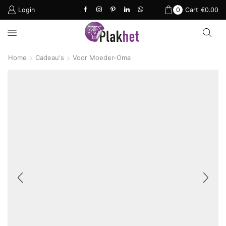
Login
0
Cart
€
0.00
Home
Cadeau's
Voor Moeder-Oma