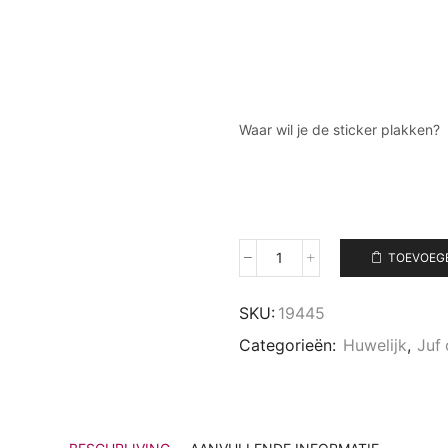
Waar wil je de sticker plakken?
TOEVOEG
Set
potje,
handlotion
SKU:
19445
en
Categorieën:
Huwelijk
,
Juf 
huisparfumfles
aantal