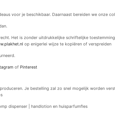
deaus voor je beschikbaar. Daarnaast bereiden we onze coll
dan.
echt. Het is zonder uitdrukkelijke schriftelijke toestemmin
w.plakhet.nl
op enigerlei wijze te kopiëren of verspreiden
urneerd.
stagram
of
Pinterest
 produceren. Je bestelling zal zo snel mogelijk worden vers
os
omp dispenser | handlotion en huisparfumfles