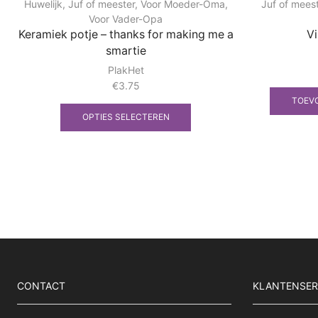
Huwelijk
,
Juf of meester
,
Voor Moeder-Oma
,
Juf of mees
Voor Vader-Opa
Keramiek potje – thanks for making me a
Vi
smartie
PlakHet
€
3.75
Dit
TOEV
product
OPTIES SELECTEREN
heeft
meerdere
variaties.
Deze
optie
kan
gekozen
worden
op
de
productpagina
CONTACT
KLANTENSER