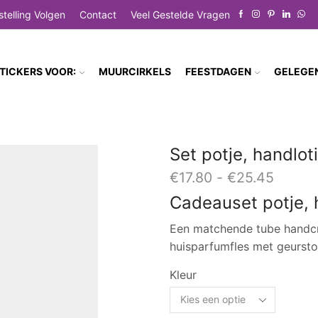
stelling Volgen
Contact
Veel Gestelde Vragen
TICKERS VOOR:
MUURCIRKELS
FEESTDAGEN
GELEGE
Set potje, handlot
Prijskl
€
17.80
-
€
25.45
€17.80
Cadeauset potje, 
tot
€25.4
Een matchende tube handcr
huisparfumfles met geurstok
Kleur