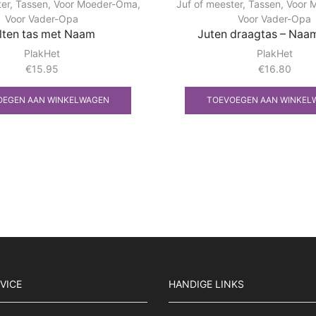
ter
,
Tassen
,
Voor Moeder-Oma
,
Juf of meester
,
Tassen
,
Voor 
Voor Vader-Opa
Voor Vader-Opa
lten tas met Naam
Juten draagtas – Naa
PlakHet
PlakHet
€
15.95
€
16.80
OEGEN AAN WINKELWAGEN
TOEVOEGEN AAN WINKEL
VICE
HANDIGE LINKS