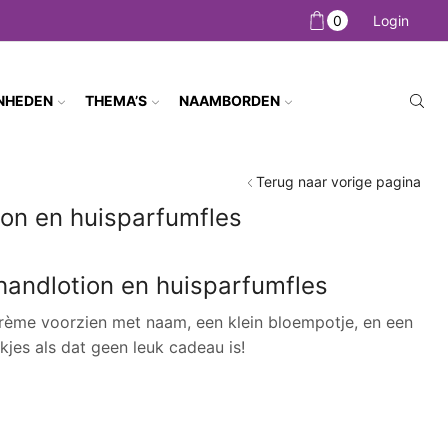
0
Login
NHEDEN
THEMA’S
NAAMBORDEN
Terug naar vorige pagina
ion en huisparfumfles
asse:
handlotion en huisparfumfles
5
ème voorzien met naam, een klein bloempotje, en een
jes als dat geen leuk cadeau is!