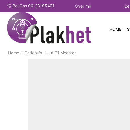
Bel Ons 06-23195401
Over mij
Be
HOME
S
Home
Cadeau's
Juf Of Meester