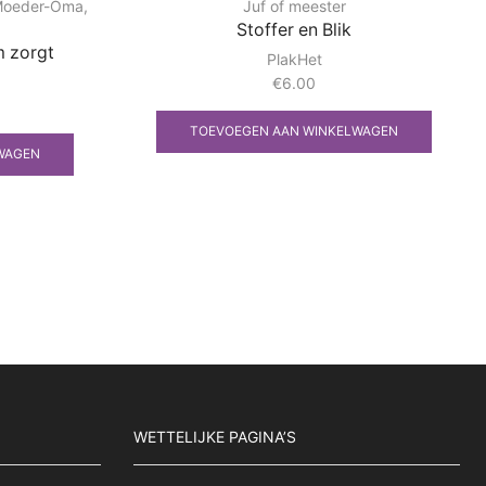
Moeder-Oma
,
Juf of meester
Stoffer en Blik
m zorgt
PlakHet
€
6.00
TOEVOEGEN AAN WINKELWAGEN
WAGEN
WETTELIJKE PAGINA’S