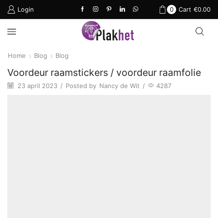
Login
0
Cart
€
0.00
Home
Blog
Blog
Voordeur raamstickers / voordeur raamfolie
23 april 2023
/
Posted by
Nancy de Wit
/
4287