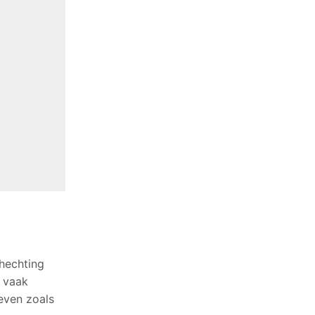
hechting
n vaak
ieven zoals