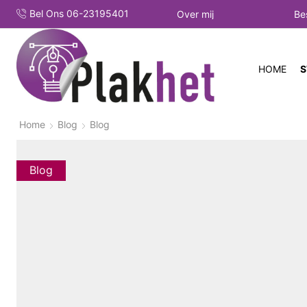
Bel Ons 06-23195401
Over mij
Be
HOME
S
Home
Blog
Blog
Blog