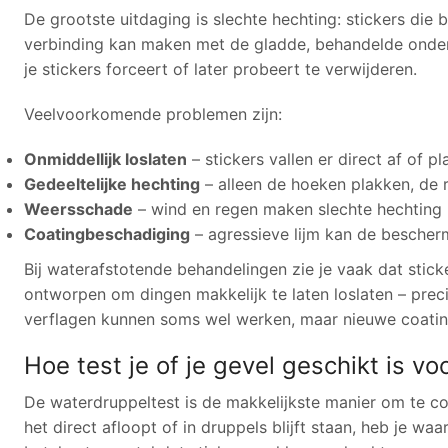
De grootste uitdaging is slechte hechting: stickers die
verbinding kan maken met de gladde, behandelde onder
je stickers forceert of later probeert te verwijderen.
Veelvoorkomende problemen zijn:
Onmiddellijk loslaten
– stickers vallen er direct af of p
Gedeeltelijke hechting
– alleen de hoeken plakken, de r
Weersschade
– wind en regen maken slechte hechting 
Coatingbeschadiging
– agressieve lijm kan de bescher
Bij waterafstotende behandelingen zie je vaak dat sticker
ontworpen om dingen makkelijk te laten loslaten – prec
verflagen kunnen soms wel werken, maar nieuwe coating
Hoe test je of je gevel geschikt is v
De waterdruppeltest is de makkelijkste manier om te co
het direct afloopt of in druppels blijft staan, heb je wa