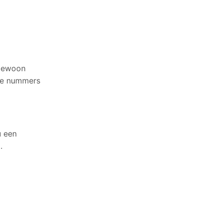
 gewoon
nde nummers
u een
.