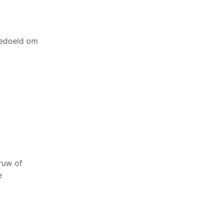
bedoeld om
ruw of
e