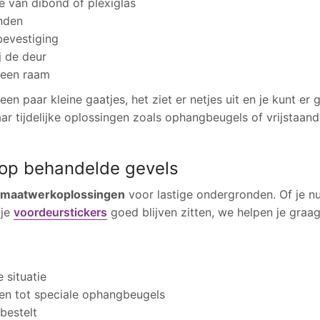
e van dibond of plexiglas
onden
evestiging
j de deur
 een raam
n paar kleine gaatjes, het ziet er netjes uit en je kunt er
aar tijdelijke oplossingen zoals ophangbeugels of vrijstaa
 op behandelde gevels
maatwerkoplossingen
voor lastige ondergronden. Of je n
 je
voordeurstickers
goed blijven zitten, we helpen je graag
 situatie
n tot speciale ophangbeugels
 bestelt