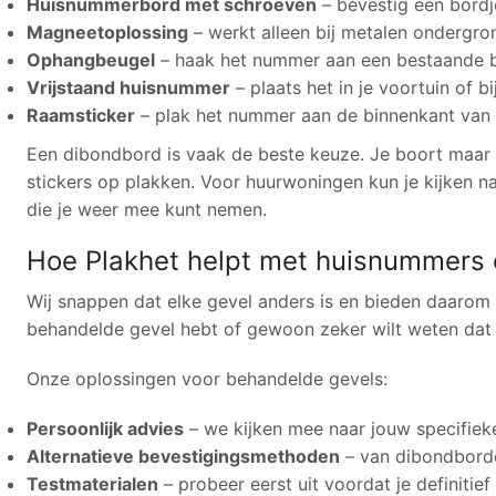
Huisnummerbord met schroeven
– bevestig een bordj
Magneetoplossing
– werkt alleen bij metalen ondergr
Ophangbeugel
– haak het nummer aan een bestaande b
Vrijstaand huisnummer
– plaats het in je voortuin of bi
Raamsticker
– plak het nummer aan de binnenkant van
Een dibondbord is vaak de beste keuze. Je boort maar ee
stickers op plakken. Voor huurwoningen kun je kijken n
die je weer mee kunt nemen.
Hoe Plakhet helpt met huisnummers
Wij snappen dat elke gevel anders is en bieden daarom
behandelde gevel hebt of gewoon zeker wilt weten dat
Onze oplossingen voor behandelde gevels:
Persoonlijk advies
– we kijken mee naar jouw specifieke
Alternatieve bevestigingsmethoden
– van dibondborde
Testmaterialen
– probeer eerst uit voordat je definitief