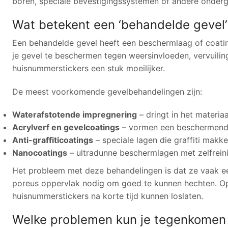
boren, speciale bevestigingssystemen of andere onder
Wat betekent een ‘behandelde gevel’ 
Een behandelde gevel heeft een beschermlaag of coatin
je gevel te beschermen tegen weersinvloeden, vervuili
huisnummerstickers een stuk moeilijker.
De meest voorkomende gevelbehandelingen zijn:
Waterafstotende impregnering
– dringt in het materia
Acrylverf en gevelcoatings
– vormen een beschermende
Anti-graffiticoatings
– speciale lagen die graffiti makk
Nanocoatings
– ultradunne beschermlagen met zelfrei
Het probleem met deze behandelingen is dat ze vaak ee
poreus oppervlak nodig om goed te kunnen hechten. Op 
huisnummerstickers na korte tijd kunnen loslaten.
Welke problemen kun je tegenkomen 