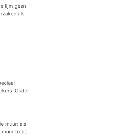
e lijm geen
rzaken als
peciaal
ickers. Oude
de muur: als
e muur trekt,