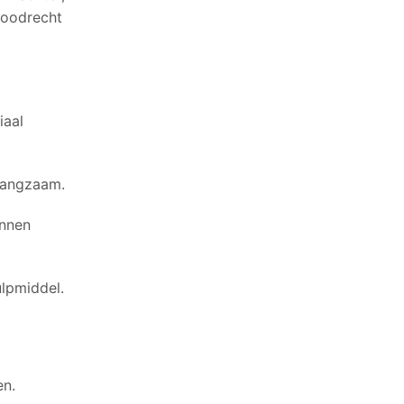
 loodrecht
iaal
langzaam.
unnen
ulpmiddel.
en.