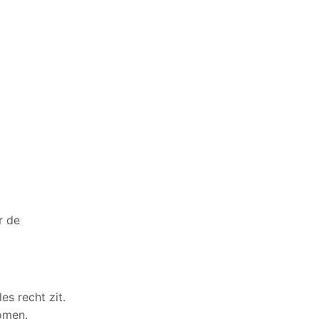
r de
es recht zit.
komen.