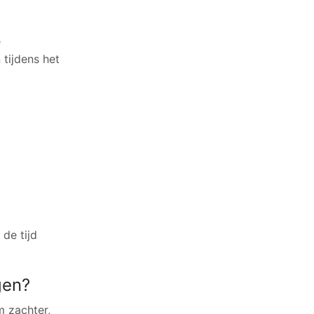
e
tijdens het
de tijd
gen?
m zachter,