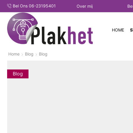
Bel Ons 06-23195401
Over mij
Be
HOME
S
Home
Blog
Blog
Blog