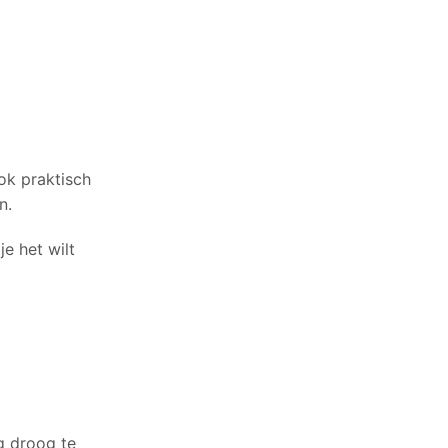
ook praktisch
n.
je het wilt
g droog te