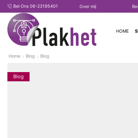
Bel Ons 06-23195401
Over mij
Be
HOME
S
Home
Blog
Blog
Blog