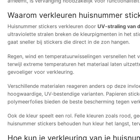
afneemt, is vervanging noodzakelijk voor functionaliteit
Waarom verkleuren huisnummer sticke
Huisnummer stickers verkleuren door
UV-straling van 
ultraviolette stralen breken de kleurpigmenten in het s
gaat sneller bij stickers die direct in de zon hangen.
Regen, wind en temperatuurwisselingen versnellen het v
terwijl extreme temperaturen het materiaal laten uitzet
gevoeliger voor verkleuring.
Verschillende materialen reageren anders op deze invlo
hoogwaardige, UV-bestendige varianten. Papieren sticke
polymeerfolies bieden de beste bescherming tegen verk
Ook de kleur speelt een rol. Felle kleuren zoals rood, g
huisnummer stickers behouden hun kleur het langst, terw
Hoe kun je verkleuring van je huis