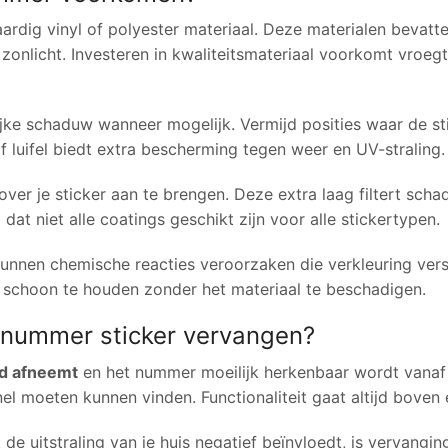
rdig vinyl of polyester materiaal. Deze materialen bevatt
onlicht. Investeren in kwaliteitsmateriaal voorkomt vroegt
ijke schaduw wanneer mogelijk. Vermijd posities waar de st
f luifel biedt extra bescherming tegen weer en UV-straling.
 je sticker aan te brengen. Deze extra laag filtert schad
 dat niet alle coatings geschikt zijn voor alle stickertypen.
unnen chemische reacties veroorzaken die verkleuring vers
schoon te houden zonder het materiaal te beschadigen.
snummer sticker vervangen?
id afneemt
en het nummer moeilijk herkenbaar wordt vanaf 
nel moeten kunnen vinden. Functionaliteit gaat altijd boven 
e uitstraling van je huis negatief beïnvloedt, is vervangin