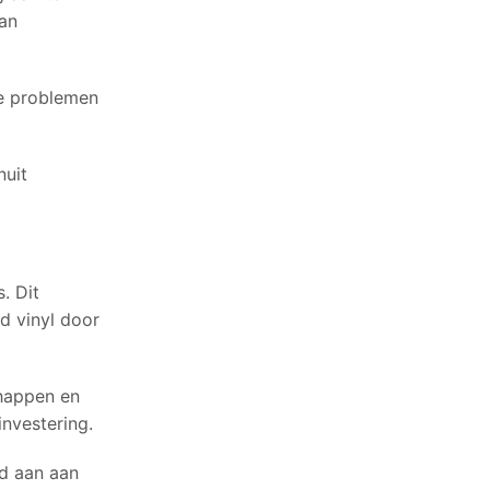
kan
ze problemen
nuit
. Dit
ed vinyl door
chappen en
investering.
ed aan aan