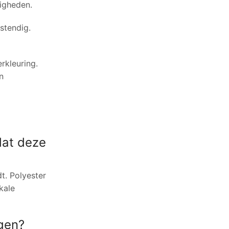
digheden.
stendig.
rkleuring.
n
dat deze
t. Polyester
kale
ngen?