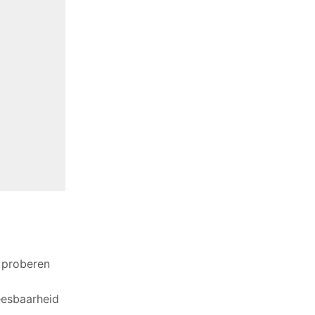
f proberen
eesbaarheid