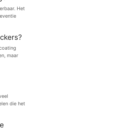
erbaar. Het
eventie
ckers?
coating
gen, maar
veel
len die het
ie