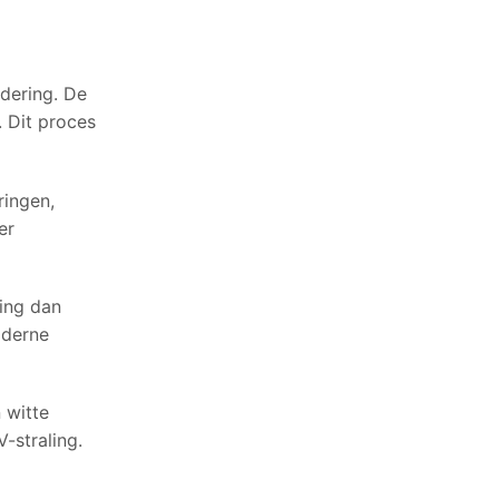
dering. De
. Dit proces
ringen,
er
ring dan
oderne
 witte
-straling.