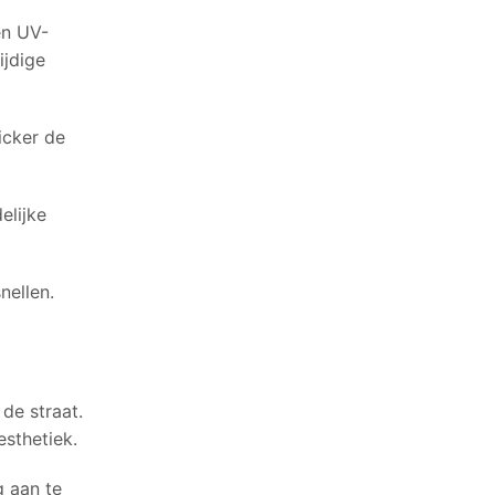
en UV-
ijdige
icker de
elijke
nellen.
de straat.
esthetiek.
g aan te