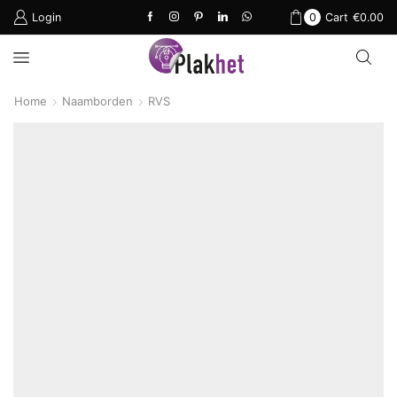
Login
0
Cart
€
0.00
Home
Naamborden
RVS