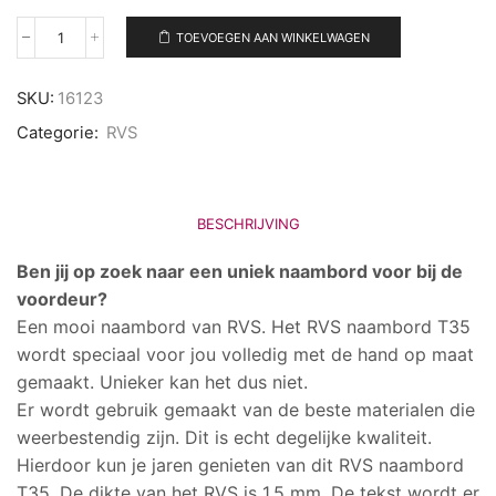
TOEVOEGEN AAN WINKELWAGEN
RVS
naambord
T35
SKU:
16123
aantal
Categorie:
RVS
BESCHRIJVING
Ben jij op zoek naar een uniek naambord voor bij de
voordeur?
Een mooi naambord van RVS. Het RVS naambord T35
wordt speciaal voor jou volledig met de hand op maat
gemaakt. Unieker kan het dus niet.
Er wordt gebruik gemaakt van de beste materialen die
weerbestendig zijn. Dit is echt degelijke kwaliteit.
Hierdoor kun je jaren genieten van dit RVS naambord
T35. De dikte van het RVS is 1,5 mm. De tekst wordt er