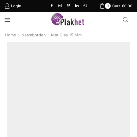
Login
0
Cart
€
0.00
Home
Naamborden
Mat Glas 15 Mm