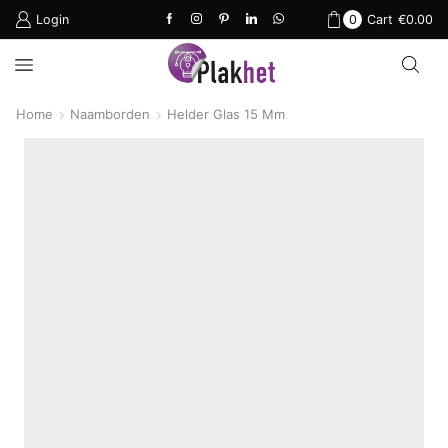
Login
0
Cart
€
0.00
Home
Naamborden
Helder Glas 15 Mm