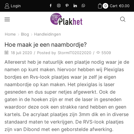
Login
0
Cart
€
0.00
Home
Blog
Handleidingen
Hoe maak je een naambordje?
18 juli 2020
/
Posted by
StormIT02022020
/
5509
Allereerst heb je natuurlijk een plaatje nodig waar je de
namen op kunt maken. hiervoor hebben wij Plexiglas
bordjes en Rvs-look plaatjes waar je zelf je eigen
naambordje op kan maken. Het plexiglas is laser
gesneden ​en dus super netjes afgewerkt. Ook de
gaten in de hoeken zijn er met de laser in gesneden
waardoor deze ook een strakke rand hebben en geen
kartels. De acrylaat plaatjes zijn 3mm dik en in diverse
standaard maten te verkrijgen. De RVS-look plaatjes
zijn van Dibond met een geborstelde afwerking.