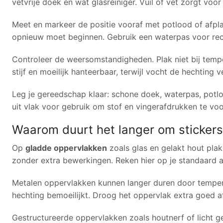
vetvrije doek en wat glasreiniger. Vuil of vet zorgt voor
Meet en markeer de positie vooraf met potlood of afpla
opnieuw moet beginnen. Gebruik een waterpas voor rechte
Controleer de weersomstandigheden. Plak niet bij tempe
stijf en moeilijk hanteerbaar, terwijl vocht de hechting v
Leg je gereedschap klaar: schone doek, waterpas, potlo
uit vlak voor gebruik om stof en vingerafdrukken te v
Waarom duurt het langer om sticker
Op
gladde oppervlakken
zoals glas en gelakt hout plak
zonder extra bewerkingen. Reken hier op je standaard a
Metalen oppervlakken kunnen langer duren door tempera
hechting bemoeilijkt. Droog het oppervlak extra goed 
Gestructureerde oppervlakken zoals houtnerf of licht ge