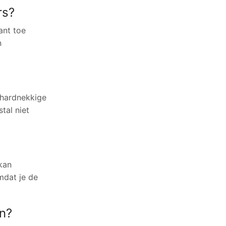
rs?
ant toe
n
 hardnekkige
tal niet
kan
omdat je de
n?