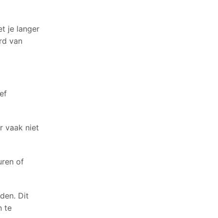
t je langer
rd van
ef
r vaak niet
uren of
den. Dit
n te