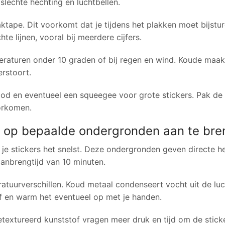
 slechte hechting en luchtbellen.
ktape. Dit voorkomt dat je tijdens het plakken moet bijstur
 lijnen, vooral bij meerdere cijfers.
raturen onder 10 graden of bij regen en wind. Koude maakt
erstoort.
od en eventueel een squeegee voor grote stickers. Pak de 
oorkomen.
s op bepaalde ondergronden aan te br
 je stickers het snelst. Deze ondergronden geven directe h
anbrengtijd van 10 minuten.
tuurverschillen. Koud metaal condenseert vocht uit de luc
af en warm het eventueel op met je handen.
textureerd kunststof vragen meer druk en tijd om de sticker