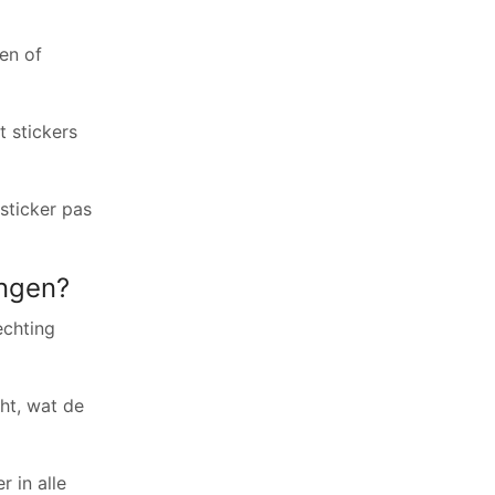
en of
 stickers
sticker pas
engen?
echting
ht, wat de
 in alle