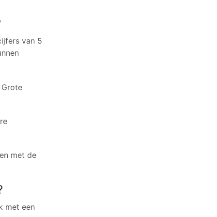
?
ijfers van 5
kunnen
. Grote
re
nen met de
?
ak met een