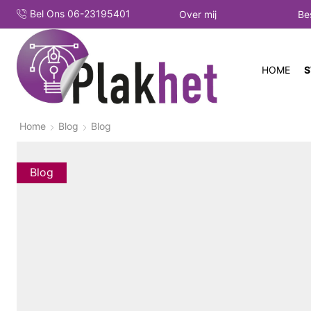
Bel Ons 06-23195401
Over mij
Be
HOME
S
Home
Blog
Blog
Blog