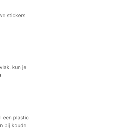
we stickers
vlak, kun je
e
l een plastic
n bij koude