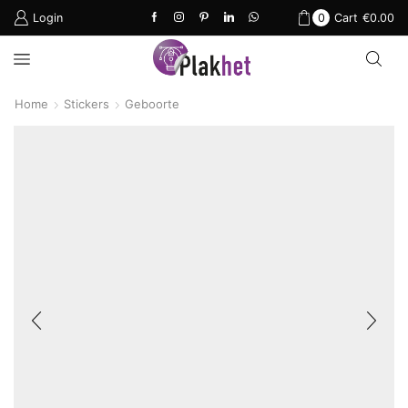
Login
0
Cart
€
0.00
Home
Stickers
Geboorte