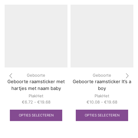
Geboorte
Geboorte
Geboorte raamsticker met
Geboorte raamsticker It’s a
hartjes met naam baby
boy
PlakHet
PlakHet
Prijsklasse:
Prijsklasse
€
6.72
-
€
19.68
€
10.08
-
€
19.68
€6.72
Dit
€10.08
Dit
tot
product
tot
prod
OPTIES SELECTEREN
OPTIES SELECTEREN
€19.68
heeft
€19.68
heef
meerdere
meer
variaties.
varia
Deze
Deze