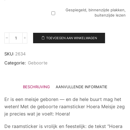
Gespiegeld, binnenzijde plakken,
buitenzijde lezen
TOEVOEGEN AAN WINKELWAGEN
Geboorte
raamsticker
Hoera
SKU:
2634
Meisje
aantal
Categorie:
Geboorte
BESCHRIJVING
AANVULLENDE INFORMATIE
Er is een meisje geboren — en de hele buurt mag het
weten! Met de geboorte raamsticker Hoera Meisje zeg
je precies wat je voelt: Hoera!
De raamsticker is vrolijk en feestelijk: de tekst “Hoera