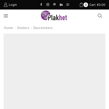
Login
0
Cart
€
0.00
Home
Stickers
Deurstickers