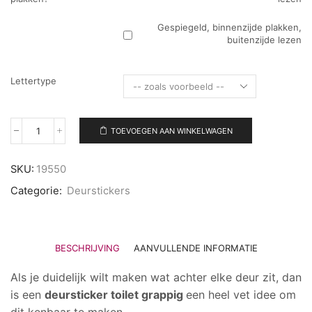
Gespiegeld, binnenzijde plakken,
buitenzijde lezen
Lettertype
TOEVOEGEN AAN WINKELWAGEN
Deursticker
toilet
grappig
SKU:
19550
aantal
Categorie:
Deurstickers
BESCHRIJVING
AANVULLENDE INFORMATIE
Als je duidelijk wilt maken wat achter elke deur zit, dan
is een
deursticker toilet grappig
een heel vet idee om