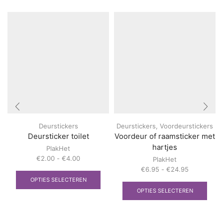
Deurstickers
Deurstickers
,
Voordeurstickers
Deursticker toilet
Voordeur of raamsticker met
hartjes
PlakHet
Prijsklasse:
€
2.00
-
€
4.00
PlakHet
€2.00
Dit
Prijsklasse:
€
6.95
-
€
24.95
tot
product
€6.95
Dit
OPTIES SELECTEREN
€4.00
heeft
tot
prod
OPTIES SELECTEREN
meerdere
€24.95
heef
variaties.
meer
Deze
varia