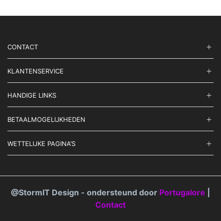
optie
Deze
kan
optie
gekozen
kan
worden
geko
op
word
CONTACT
de
op
productpagina
de
prod
KLANTENSERVICE
HANDIGE LINKS
BETAALMOGELIJKHEDEN
WETTELIJKE PAGINA’S
@StormIT Design - ondersteund door
Portugalore
|
Contact