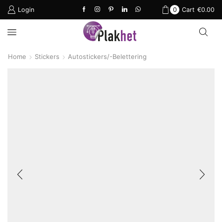
Login
0
Cart
€
0.00
Home
Stickers
Autostickers/-Belettering