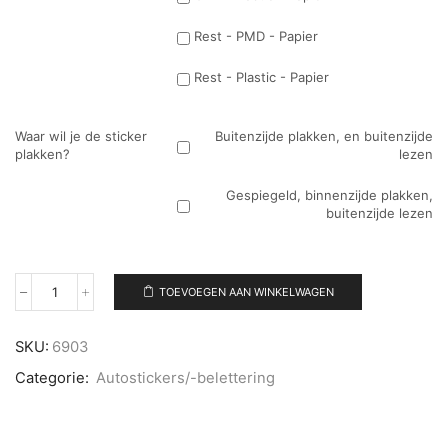
Rest - PMD - Papier
Rest - Plastic - Papier
Waar wil je de sticker
Buitenzijde plakken, en buitenzijde
plakken?
lezen
Gespiegeld, binnenzijde plakken,
buitenzijde lezen
TOEVOEGEN AAN WINKELWAGEN
Autosticker
klein
aantal
SKU:
6903
Categorie:
Autostickers/-belettering