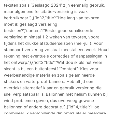
teksten zoals ‘Geslaagd 2024’ zijn eenmalig gebruik,
maar algemene felicitatie-versiering is vaak
herbruikbaar.”},{“id”:2,”title”:”Hoe lang van tevoren
moet ik geslaagd versiering
bestellen?”,”content”:”Bestel gepersonaliseerde
versiering minimaal 1-2 weken van tevoren, vooral
tijdens het drukke afstudeerseizoen (mei-juli). Voor
standaard versiering volstaat meestal een week. Houd
rekening met eventuele correcties of aanpassingen in
het ontwerp.”},{“id”:3,”title”:”Wat doe ik als het weer
slecht is bij een buitenfeest?”,”content”:”Kies voor
weerbestendige materialen zoals gelamineerde
stickers en waterproof banners. Heb altijd een
overdekt alternatief klaar en gebruik versiering die
snel verplaatsbaar is. Ballonnen met helium kunnen bij
wind problemen geven, dus overweeg gewone
ballonnen of andere decoratie.”},{“id”:4,”title”:”Hoe
combineer ik verschillende diploma’s als er meerdere