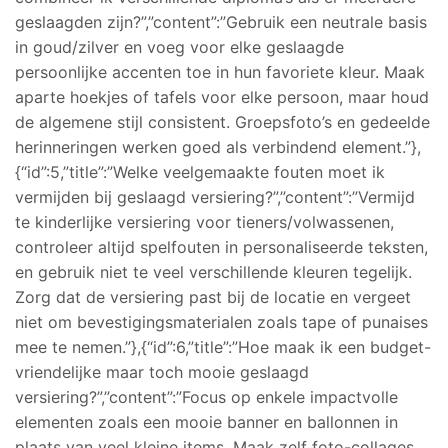
geslaagden zijn?”,”content”:”Gebruik een neutrale basis
in goud/zilver en voeg voor elke geslaagde
persoonlijke accenten toe in hun favoriete kleur. Maak
aparte hoekjes of tafels voor elke persoon, maar houd
de algemene stijl consistent. Groepsfoto’s en gedeelde
herinneringen werken goed als verbindend element.”},
{“id”:5,”title”:”Welke veelgemaakte fouten moet ik
vermijden bij geslaagd versiering?”,”content”:”Vermijd
te kinderlijke versiering voor tieners/volwassenen,
controleer altijd spelfouten in personaliseerde teksten,
en gebruik niet te veel verschillende kleuren tegelijk.
Zorg dat de versiering past bij de locatie en vergeet
niet om bevestigingsmaterialen zoals tape of punaises
mee te nemen.”},{“id”:6,”title”:”Hoe maak ik een budget-
vriendelijke maar toch mooie geslaagd
versiering?”,”content”:”Focus op enkele impactvolle
elementen zoals een mooie banner en ballonnen in
plaats van veel kleine items. Maak zelf foto-collages