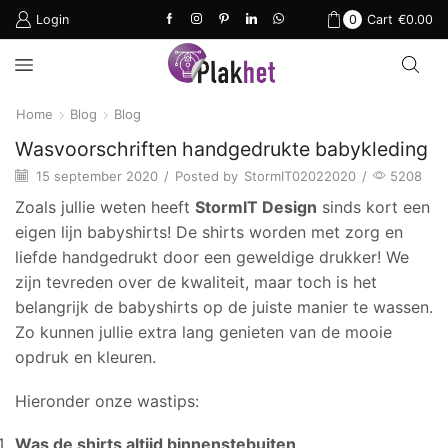
Login
0
Cart
€
0.00
Home
Blog
Blog
Wasvoorschriften handgedrukte babykleding
15 september 2020
/
Posted by
StormIT02022020
/
5208
Zoals jullie weten heeft
StormIT Design
sinds kort een
eigen lijn babyshirts! De shirts worden met zorg en
liefde handgedrukt door een geweldige drukker! We
zijn tevreden over de kwaliteit, maar toch is het
belangrijk de babyshirts op de juiste manier te wassen.
Zo kunnen jullie extra lang genieten van de mooie
opdruk en kleuren.
Hieronder onze wastips:
Was de shirts altijd binnenstebuiten