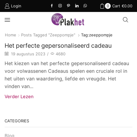
Login
0
Cart
€
0.00
Home
Posts Tagged "zeeppompje"
Tag:zeeppompje
Het perfecte gepersonaliseerd cadeau
19 augustus 2023
/
4680
Het kiezen van het perfecte gepersonaliseerd cadeau
voor volwassenen Cadeaus spelen een cruciale rol in
het uiten van waardering, liefde en vreugde. Het
vinden van...
Verder Lezen
CATEGORIES
Blog