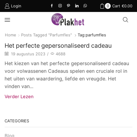
Login
0
Cart
€
0.00
Home
Posts Tagged "parfumfles"
Tag:parfumfles
Het perfecte gepersonaliseerd cadeau
19 augustus 2023
/
4688
Het kiezen van het perfecte gepersonaliseerd cadeau
voor volwassenen Cadeaus spelen een cruciale rol in
het uiten van waardering, liefde en vreugde. Het
vinden van...
Verder Lezen
CATEGORIES
Blog