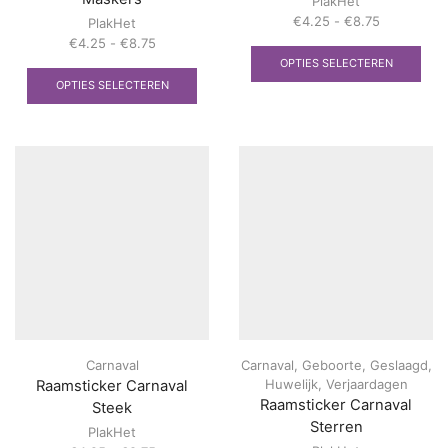
PlakHet
Prijsklasse:
€
4.25
-
€
8.75
PlakHet
€4.25
Dit
Prijsklasse:
€
4.25
-
€
8.75
tot
pro
€4.25
Dit
OPTIES SELECTEREN
€8.75
heef
tot
product
OPTIES SELECTEREN
mee
€8.75
heeft
vari
meerdere
Dez
variaties.
opti
Deze
kan
optie
gek
kan
wor
gekozen
op
worden
de
op
prod
de
productpagina
Carnaval
Carnaval
,
Geboorte
,
Geslaagd
,
Huwelijk
,
Verjaardagen
Raamsticker Carnaval
Raamsticker Carnaval
Steek
Sterren
PlakHet