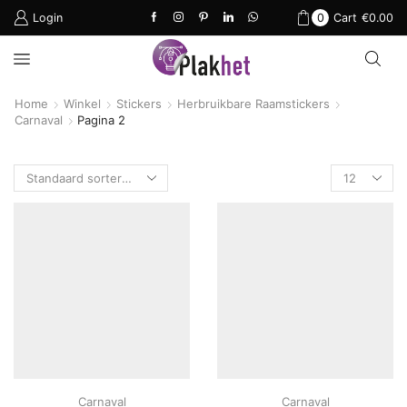
Login
0
Cart
€
0.00
Home
Winkel
Stickers
Herbruikbare Raamstickers
Carnaval
Pagina 2
Products
per
page
Carnaval
Carnaval