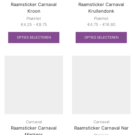
Raamsticker Carnaval
Raamsticker Carnaval
Kroon
Krullendonk
PlakHet
PlakHet
Prijsklasse:
Prijsklasse
€
4.25
-
€
8.75
€
4.75
-
€
16.80
€4.25
Dit
€4.75
Dit
tot
product
tot
pro
OPTIES SELECTEREN
OPTIES SELECTEREN
€8.75
heeft
€16.80
heef
meerdere
mee
variaties.
vari
Deze
Dez
optie
opti
kan
kan
gekozen
gek
worden
wor
op
op
de
de
productpagina
prod
Carnaval
Carnaval
Raamsticker Carnaval
Raamsticker Carnaval Nar
Maskers