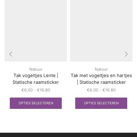
Natuur
Natuur
Tak vogeltjes Lente |
Tak met vogeltjes en hartjes
Statische raamsticker
| Statische raamsticker
Prijsklasse:
Prijsklasse:
€
6.00
-
€
16.80
€
6.00
-
€
16.80
€6.00
Dit
€6.00
Dit
tot
product
tot
prod
OPTIES SELECTEREN
OPTIES SELECTEREN
€16.80
heeft
€16.80
heef
meerdere
meer
variaties.
varia
Deze
Deze
optie
optie
kan
kan