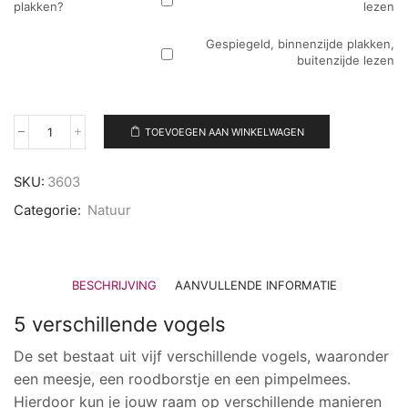
plakken?
lezen
Gespiegeld, binnenzijde plakken,
buitenzijde lezen
TOEVOEGEN AAN WINKELWAGEN
Vogels
|
Raamsticker
SKU:
3603
aantal
Categorie:
Natuur
BESCHRIJVING
AANVULLENDE INFORMATIE
5 verschillende vogels
De set bestaat uit vijf verschillende vogels, waaronder
een meesje, een roodborstje en een pimpelmees.
Hierdoor kun je jouw raam op verschillende manieren