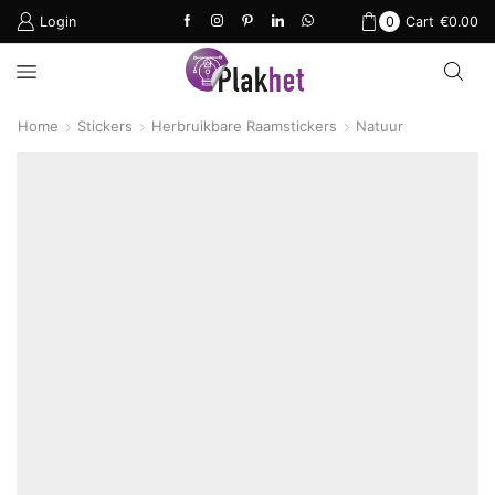
Login
0
Cart
€
0.00
Home
Stickers
Herbruikbare Raamstickers
Natuur