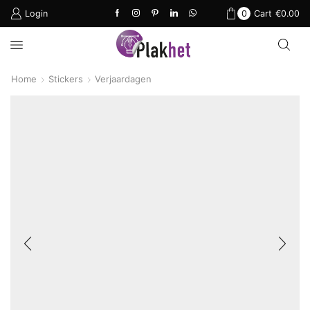
Login
0
Cart
€
0.00
Home
Stickers
Verjaardagen