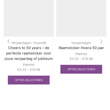
Verjaardagen
,
Huwelijk
Verjaardagen
Cheers to 50 years – de
Raamsticker Hoera 50 jaar
perfecte raamsticker voor
PlakHet
jouw verjaardag of jubileum
Prijsklasse:
€
4.32
-
€
19.68
€4.32
Dit
PlakHet
tot
prod
Prijsklasse:
OPTIES SELECTEREN
€
4.32
-
€
19.68
€19.68
heef
€4.32
Dit
meer
tot
product
OPTIES SELECTEREN
varia
€19.68
heeft
Deze
meerdere
optie
variaties.
kan
Deze
geko
optie
word
kan
op