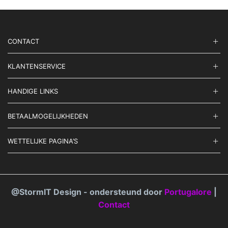
gekozen
de
worden
prod
op
de
productpagina
CONTACT
KLANTENSERVICE
HANDIGE LINKS
BETAALMOGELIJKHEDEN
WETTELIJKE PAGINA’S
@StormIT Design - ondersteund door
Portugalore
|
Contact