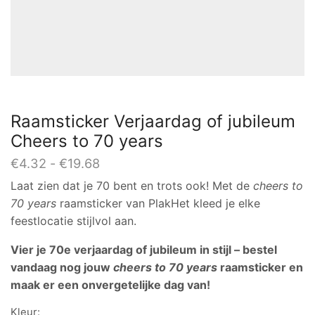
Raamsticker Verjaardag of jubileum
Cheers to 70 years
Prijsklasse:
€
4.32
-
€
19.68
€4.32
Laat zien dat je 70 bent en trots ook! Met de
cheers to
tot
70 years
raamsticker van PlakHet kleed je elke
€19.68
feestlocatie stijlvol aan.
Vier je 70e verjaardag of jubileum in stijl – bestel
vandaag nog jouw
cheers to 70 years
raamsticker en
maak er een onvergetelijke dag van!
Kleur: