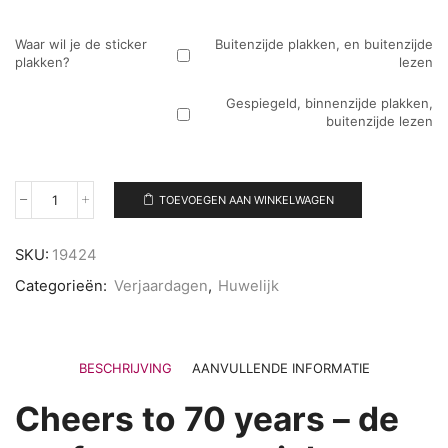
Waar wil je de sticker
Buitenzijde plakken, en buitenzijde
plakken?
lezen
Gespiegeld, binnenzijde plakken,
buitenzijde lezen
TOEVOEGEN AAN WINKELWAGEN
Raamsticker
Verjaardag
of
SKU:
19424
jubileum
Cheers
Categorieën:
Verjaardagen
,
Huwelijk
to
70
years
aantal
BESCHRIJVING
AANVULLENDE INFORMATIE
Cheers to 70 years – de