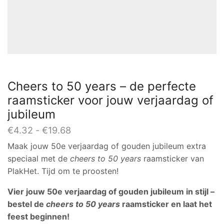
Cheers to 50 years – de perfecte
raamsticker voor jouw verjaardag of
jubileum
Prijsklasse:
€
4.32
-
€
19.68
€4.32
Maak jouw 50e verjaardag of gouden jubileum extra
tot
speciaal met de
cheers to 50 years
raamsticker van
€19.68
PlakHet. Tijd om te proosten!
Vier jouw 50e verjaardag of gouden jubileum in stijl –
bestel de
cheers to 50 years
raamsticker en laat het
feest beginnen!