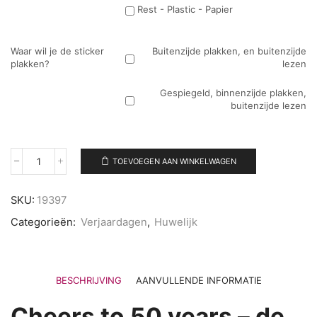
Rest - Plastic - Papier
Waar wil je de sticker
Buitenzijde plakken, en buitenzijde
plakken?
lezen
Gespiegeld, binnenzijde plakken,
buitenzijde lezen
TOEVOEGEN AAN WINKELWAGEN
Cheers
to
50
SKU:
19397
years
–
Categorieën:
Verjaardagen
,
Huwelijk
de
perfecte
raamsticker
voor
BESCHRIJVING
AANVULLENDE INFORMATIE
jouw
verjaardag
of
Cheers to 50 years – de