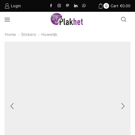
Login
0
Cart
€
0.00
Home
Stickers
Huwelijk