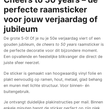
jubileum
aantal
perfecte raamsticker
voor jouw verjaardag of
jubileum
De grote 5-0! Of je nu je 50e verjaardag viert of een
gouden jubileum, de
cheers to 50 years
raamsticker is
de perfecte decoratie voor dit bijzondere moment.
Een opvallende en feestelijke blikvanger die direct de
juiste sfeer neerzet.
De sticker is gemaakt van hoogwaardig vinyl folie en
plakt eenvoudig op ramen, hout, metaal, glad behang
en muren met lichte structuur. Voor binnen- én
buitengebruik.
Je ontvangt duidelijke plakinstructies per mail. Binnen
enkele minuten hangt de sticker perfect op zijn plek.