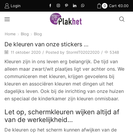
Login
0
Cart
€
0.00
Home
Blog
Blog
De kleuren van onze stickers …
11 oktober 2020
/
Posted by
StormIT02022020
/
5348
Kleuren zijn in ons leven erg belangrijk. De tijd van
alleen maar zwart/wit plaatjes ligt ver achter ons. We
communiceren met kleuren, krijgen gevoelens bij
kleuren en associëren kleuren met dingen uit het
dagelijks leven. Ook bij de inrichting van onze huizen
en speciaal de kinderkamer zijn kleuren onmisbaar.
Let op, schermkleuren wijken altijd af
van de werkelijkheid…
De kleuren op het scherm kunnen afwijken van de