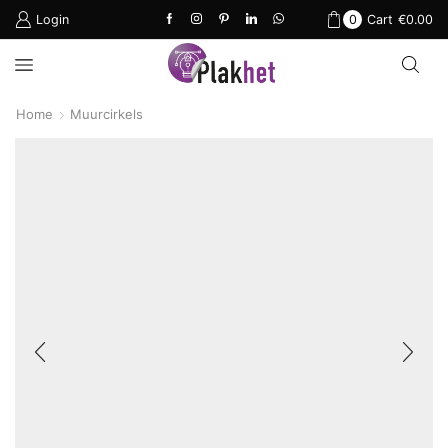
Login
0
Cart
€
0.00
Home
Muurcirkels