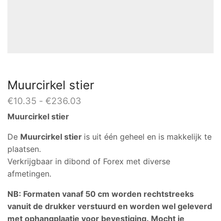
Muurcirkel stier
Prijsklasse:
€
10.35
-
€
236.03
€10.35
Muurcirkel stier
tot
€236.03
De
Muurcirkel stier
is uit één geheel en is makkelijk te
plaatsen.
Verkrijgbaar in dibond of Forex met diverse
afmetingen.
NB: Formaten vanaf 50 cm worden rechtstreeks
vanuit de drukker verstuurd en worden wel geleverd
met ophangplaatje voor bevestiging. Mocht je