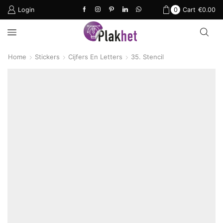
Login
0
Cart
€
0.00
Home
Stickers
Cijfers En Letters
35. Stencil