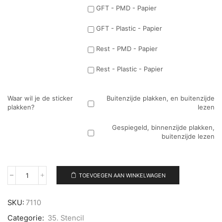
GFT - PMD - Papier
GFT - Plastic - Papier
Rest - PMD - Papier
Rest - Plastic - Papier
Waar wil je de sticker
Buitenzijde plakken, en buitenzijde
plakken?
lezen
Gespiegeld, binnenzijde plakken,
buitenzijde lezen
TOEVOEGEN AAN WINKELWAGEN
Losse
plakletter
Z-
SKU:
7110
Stencil
aantal
Categorie:
35. Stencil