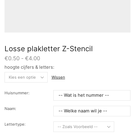
Losse plakletter Z-Stencil
Prijsklasse:
€
0.50
-
€
4.00
€0.50
hoogte cijfers & letters:
tot
€4.00
Wissen
Huisnummer:
Naam:
Lettertype: