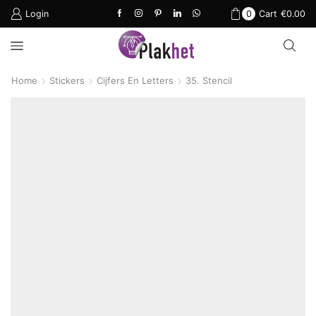
Login
0
Cart
€
0.00
Home
Stickers
Cijfers En Letters
35. Stencil