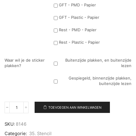
GFT - PMD - Papier
GFT - Plastic - Papier
Rest - PMD - Papier
Rest - Plastic - Papier
Waar wil je de sticker
Buitenzijde plakken, en buitenzijde
plakken?
lezen
Gespiegeld, binnenzijde plakken,
buitenzijde lezen
TOEVOEGEN AAN WINKELWAGEN
Losse
plakletter
L-
SKU:
8146
Stencil
aantal
Categorie:
35. Stencil