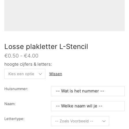
Losse plakletter L-Stencil
Prijsklasse:
€
0.50
-
€
4.00
€0.50
hoogte cijfers & letters:
tot
€4.00
Wissen
Huisnummer:
Naam:
Lettertype: