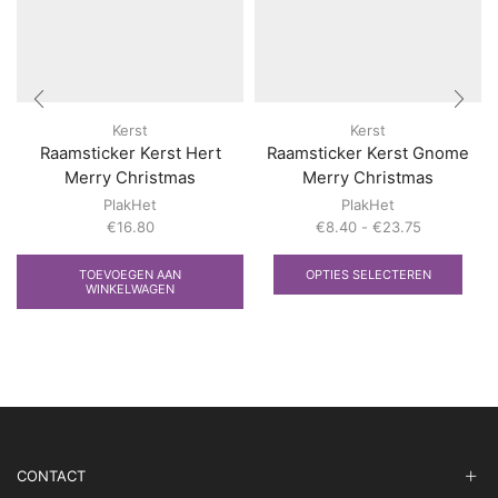
Kerst
Kerst
Raamsticker Kerst Hert
Raamsticker Kerst Gnome
Merry Christmas
Merry Christmas
PlakHet
PlakHet
Prijsklasse:
€
16.80
€
8.40
-
€
23.75
€8.40
Dit
tot
prod
TOEVOEGEN AAN
OPTIES SELECTEREN
€23.75
heef
WINKELWAGEN
meer
varia
Deze
optie
kan
geko
word
op
CONTACT
de