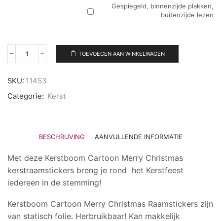
Gespiegeld, binnenzijde plakken,
buitenzijde lezen
TOEVOEGEN AAN WINKELWAGEN
Raamsticker
Kerst
|
SKU:
11453
Kerstboom
Cartoon
Categorie:
Kerst
Merry
Christmas
aantal
BESCHRIJVING
AANVULLENDE INFORMATIE
Met deze Kerstboom Cartoon Merry Christmas
kerstraamstickers breng je rond het Kerstfeest
iedereen in de stemming!
Kerstboom Cartoon Merry Christmas Raamstickers zijn
van statisch folie. Herbruikbaar! Kan makkelijk