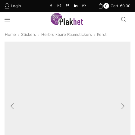
Login
0
Cart
€
0.00
Home
Stickers
Herbruikbare Raamstickers
Kerst