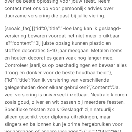
over de beste oplossing voor jouw feest. Neem
contact met ons op voor persoonlijk advies over
duurzame versiering die past bij jullie viering.
[seoaic_faq][{“id”:0,”title”:”Hoe lang kan ik geslaagd-
versiering bewaren voordat het niet meer bruikbaar
is?”,”content”:”Bij juiste opslag kunnen plastic en
stoffen decoraties 5-10 jaar meegaan. Metalen items
en houten decoraties gaan vaak nog langer mee.
Controleer jaarlijks op beschadigingen en bewaar alles
droog en donker voor de beste houdbaarheid.”},
{“id”:1,”title”:”Kan ik versiering van verschillende
gelegenheden door elkaar gebruiken?”,”content”:”Ja,
veel versiering is universeel inzetbaar. Neutrale kleuren
zoals goud, zilver en wit passen bij meerdere feesten.
Specifieke teksten zoals ‘Geslaagd’ zijn natuurlijk
alleen geschikt voor diploma-uitreikingen, maar
slingers en ballonnen kun je prima hergebruiken voor
verjaardagen of andere vieringen.”},{“id”:2,”title”:”Wat