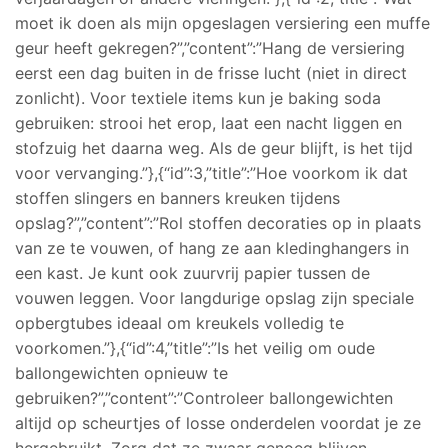
moet ik doen als mijn opgeslagen versiering een muffe
geur heeft gekregen?”,”content”:”Hang de versiering
eerst een dag buiten in de frisse lucht (niet in direct
zonlicht). Voor textiele items kun je baking soda
gebruiken: strooi het erop, laat een nacht liggen en
stofzuig het daarna weg. Als de geur blijft, is het tijd
voor vervanging.”},{“id”:3,”title”:”Hoe voorkom ik dat
stoffen slingers en banners kreuken tijdens
opslag?”,”content”:”Rol stoffen decoraties op in plaats
van ze te vouwen, of hang ze aan kledinghangers in
een kast. Je kunt ook zuurvrij papier tussen de
vouwen leggen. Voor langdurige opslag zijn speciale
opbergtubes ideaal om kreukels volledig te
voorkomen.”},{“id”:4,”title”:”Is het veilig om oude
ballongewichten opnieuw te
gebruiken?”,”content”:”Controleer ballongewichten
altijd op scheurtjes of losse onderdelen voordat je ze