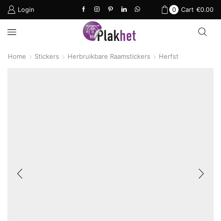
Login
0
Cart
€
0.00
Home
Stickers
Herbruikbare Raamstickers
Herfst