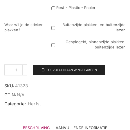
Rest - Plastic - Papier
Waar wil je de sticker
Buitenzijde plakken, en buitenzijde
plakken?
lezen
Gespiegeld, binnenzijde plakken,
buitenzijde lezen
TOEVOEGEN AAN WINKELWAGEN
Herbruikbare
raamsticker
Herfst
SKU:
41323
hallo
herfst
GTIN:
N/A
bladeren
aantal
Categorie:
Herfst
BESCHRIJVING
AANVULLENDE INFORMATIE