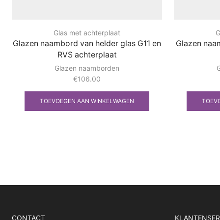
Glas met achterplaat
G
Glazen naambord van helder glas G11 en
Glazen naam
RVS achterplaat
Glazen naamborden
€
106.00
TOEVOEGEN AAN WINKELWAGEN
TOEV
CONTACT
KLANTENSER