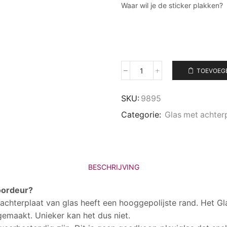
Waar wil je de sticker plakken?
TOEVOEG
Glazen
naambord
van
SKU:
9895
helder
Categorie:
Glas met achter
glas
G4
en
RVS
achterplaat
aantal
BESCHRIJVING
voordeur?
chterplaat van glas heeft een hooggepolijste rand. Het G
emaakt. Unieker kan het dus niet.