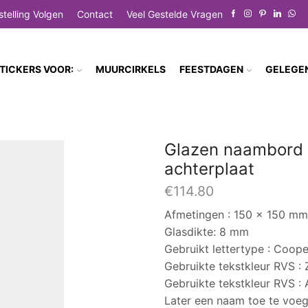
stelling Volgen
Contact
Veel Gestelde Vragen
TICKERS VOOR:
MUURCIRKELS
FEESTDAGEN
GELEGE
Glazen naambord 
achterplaat
€
114.80
Afmetingen : 150 x 150 mm
Glasdikte: 8 mm
Gebruikt lettertype : Coop
Gebruikte tekstkleur RVS : Z
Gebruikte tekstkleur RVS : 
Later een naam toe te voege