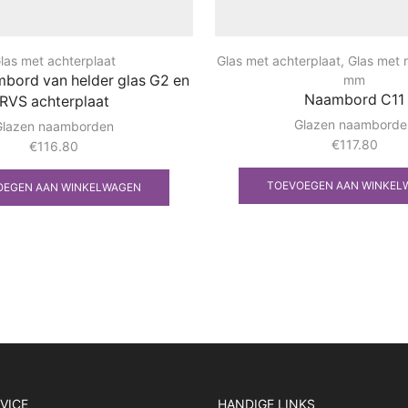
las met achterplaat
Glas met achterplaat
,
Glas met 
bord van helder glas G2 en
mm
Naambord C11
RVS achterplaat
Glazen naamborde
Glazen naamborden
€
117.80
€
116.80
TOEVOEGEN AAN WINKEL
OEGEN AAN WINKELWAGEN
VICE
HANDIGE LINKS