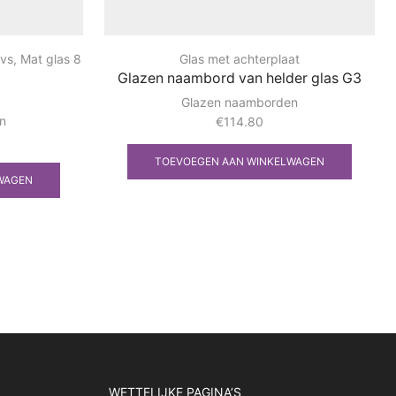
rvs
,
Mat glas 8
Glas met achterplaat
Glazen naambord van helder glas G3
Glazen naamborden
n
€
114.80
TOEVOEGEN AAN WINKELWAGEN
WAGEN
WETTELIJKE PAGINA’S