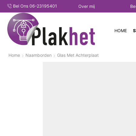
Bel Ons 06-23195401
Over mij
Be
HOME
S
Home
Naamborden
Glas Met Achterplaat