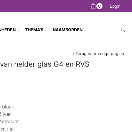
0
Login
NHEDEN
THEMA’S
NAAMBORDEN
Terug naar vorige pagina
van helder glas G4 en RVS
erblack
ilver
Antraciet
n : ja