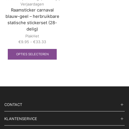
Verjaardagen
Raamsticker carnaval
blauw-geel – herbruikbare
statische stickerset (28-
delig)
PlakHet
Prijsklasse:
€
9.95
-
€
33.33
€9.95
Dit
tot
product
OPTIES SELECTEREN
€33.33
heeft
meerdere
variaties.
Deze
optie
kan
gekozen
worden
op
CONTACT
de
productpagina
KLANTENSERVICE