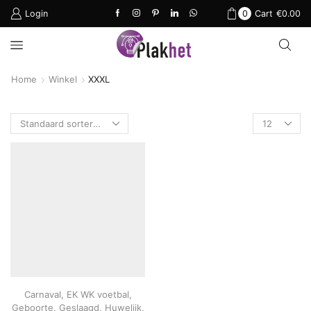
Login
0
Cart
€
0.00
Home
Winkel
XXXL
Products
per
page
Carnaval
,
EK WK voetbal
,
Geboorte
,
Geslaagd
,
Huwelijk
,