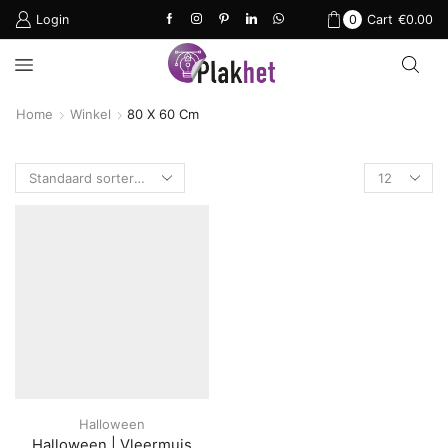
Login
0
Cart
€
0.00
Home
Winkel
80 X 60 Cm
Products
per
page
Halloween
Halloween | Vleermuis