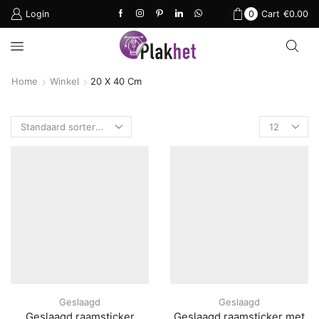
Login
0
Cart
€
0.00
Home
Winkel
20 X 40 Cm
Products
per
page
Geslaagd
Geslaagd
Geslaagd raamsticker
Geslaagd raamsticker met