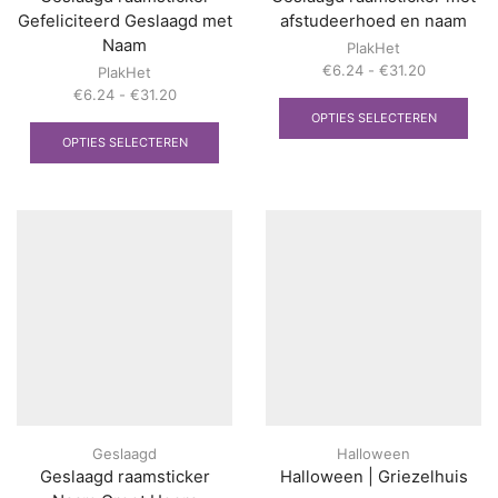
Gefeliciteerd Geslaagd met
afstudeerhoed en naam
Naam
PlakHet
Prijsklasse
€
6.24
-
€
31.20
PlakHet
€6.24
Dit
Prijsklasse:
€
6.24
-
€
31.20
tot
pro
€6.24
Dit
OPTIES SELECTEREN
€31.20
heef
tot
product
OPTIES SELECTEREN
mee
€31.20
heeft
vari
meerdere
Dez
variaties.
opti
Deze
kan
optie
gek
kan
wor
gekozen
op
worden
de
op
prod
de
productpagina
Geslaagd
Halloween
Geslaagd raamsticker
Halloween | Griezelhuis