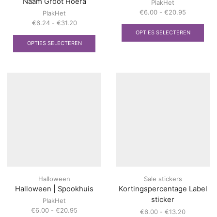
Naam Groot Hoera
PlakHet
Prijsklasse
€
6.00
-
€
20.95
PlakHet
€6.00
Dit
Prijsklasse:
€
6.24
-
€
31.20
tot
pro
€6.24
Dit
OPTIES SELECTEREN
€20.95
heef
tot
product
OPTIES SELECTEREN
mee
€31.20
heeft
vari
meerdere
Dez
variaties.
opti
Deze
kan
optie
gek
kan
wor
gekozen
op
worden
de
op
prod
de
productpagina
Halloween
Sale stickers
Halloween | Spookhuis
Kortingspercentage Label
sticker
PlakHet
Prijsklasse:
€
6.00
-
€
20.95
Prijsklasse
€
6.00
-
€
13.20